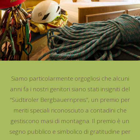
Siamo particolarmente orgogliosi che alcuni
anni fa i nostri genitori siano stati insigniti del
“Südtiroler Bergbauernpreis”, un premio per
meriti speciali riconosciuto a contadini che
gestiscono masi di montagna. Il premio è un
segno pubblico e simbolico di gratitudine per